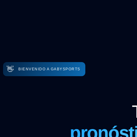
👋
BIENVENIDO A GABYSPORTS
pronóst