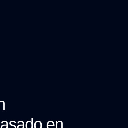
n
asado en