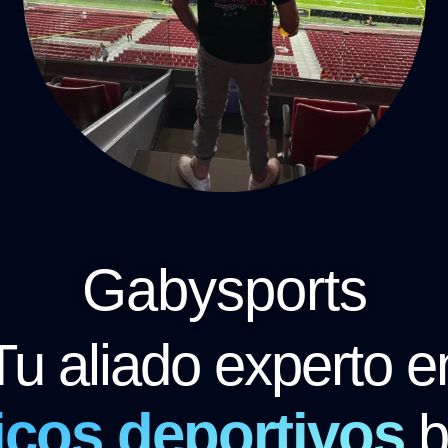
Gabysports
Tu aliado experto e
icos deportivos
b